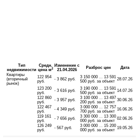
Тип
Средн.
Изменение с
Разброс цен
Дата
2
недвижимости
цена м
21.04.2026
Квартиры
122 954
3 150 000 ... 13 591
(вторичный
- 3 862 руб.
28.07.26
руб.
500 руб. за объект
рынок)
123 200
3 190 000 ... 13 591
- 3 616 руб.
14.07.26
руб.
500 руб. за объект
122 860
3 100 000 ... 13 497
- 3 957 руб.
30.06.26
руб.
200 руб. за объект
122 467
3 000 000 ... 12 757
- 4 349 руб.
16.06.26
руб.
700 руб. за объект
119 161
3 300 000 ... 13 300
- 7 656 руб.
02.06.26
руб.
000 руб. за объект
126 249
3 000 000 ... 15 200
- 567 руб.
19.05.26
руб.
000 руб. за объект