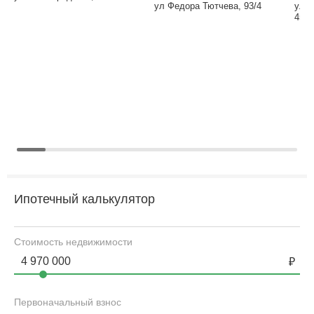
ул Федора Тютчева, 93/4
ул Б
45А
Ипотечный калькулятор
Стоимость недвижимости
Первоначальный взнос