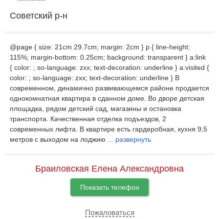
Советский р-н
@page { size: 21cm 29.7cm; margin: 2cm } p { line-height:
115%; margin-bottom: 0.25cm; background: transparent } a:link
{ color: ; so-language: zxx; text-decoration: underline } a:visited {
color: ; so-language: zxx; text-decoration: underline } В
современном, динамично развивающемся районе продается
однокомнатная квартира в сданном доме. Во дворе детская
площадка, рядом детский сад, магазины и остановка
транспорта. Качественная отделка подъездов, 2
современных лифта. В квартире есть гардеробная, кухня 9,5
метров с выходом на лоджию
...
развернуть
Браиловская Елена Александровна
Показать телефон
Пожаловаться