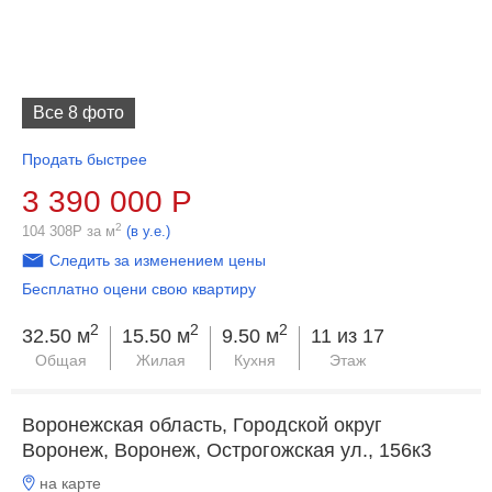
Все 8 фото
Продать быстрее
3 390 000
Р
2
104 308
Р
за м
(в у.е.)
Следить за изменением цены
Бесплатно оцени свою квартиру
2
2
2
32.50 м
15.50 м
9.50 м
11 из 17
Общая
Жилая
Кухня
Этаж
Воронежская область, Городской округ
Воронеж, Воронеж, Острогожская ул., 156к3
на карте