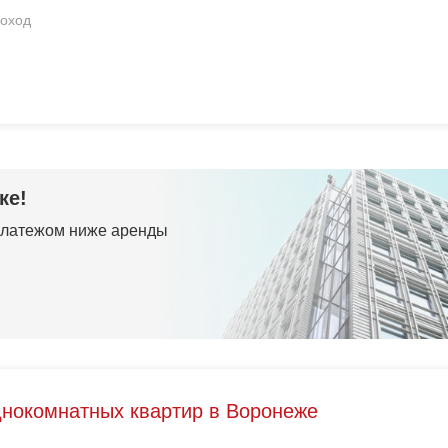
оход
ке!
 платежом ниже аренды
днокомнатных квартир в Воронеже