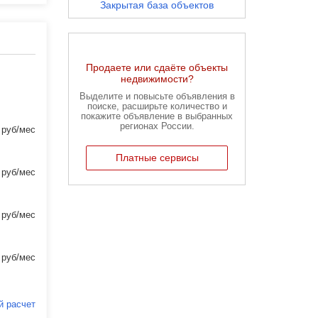
Закрытая база объектов
Продаете или сдаёте объекты
недвижимости?
Выделите и повысьте объявления в
поиске, расширьте количество и
покажите объявление в выбранных
регионах России.
 руб/мес
Платные сервисы
 руб/мес
 руб/мес
Карта недвижимости
Воронежа
Ищите объявления рядом с
 руб/мес
работой, парком или родными
Найти на карте
й расчет