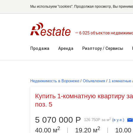
Мы используем "cookies". Продолжая просмотр, Вы приним
6 025 объектов недвижим
Продажа
Аренда
Риэлтору / Сервисы
Недвижимость в Воронеже
/
Объявления
/
1 комнатные
Купить 1-комнатную квартиру за
поз. 5
5 070 000
Р
2
126 750
Р
за м
(в у.е.)
2
2
40.00 м
19.20 м
10.00