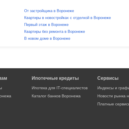
От застройщика в Воронеже
Квартиры в новостройках с отделкой в Воронеже
Первый этаж в Воронеже
Квартиры без ремонта в Воронеже
В новом доме в Воронеже
лам
Ипотечные кредиты
Сервисы
ы
Ипотека для IT-специалистов
Индексы и граф
онежа
Каталог банков Воронежа
Новости рынка 
Платные сервис