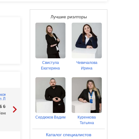
Лучшие риэлторы
Свистула
Чевичалова
Екатерина
Ирина
76 600
Р
10 413 500
Р
4 699 800
Р
Ленинградская, 38
Сердюков Вадим
ул Федора Тютчева, 93/4
Куренкова
ул Богдана Хмель
45А
Татьяна
Каталог специалистов