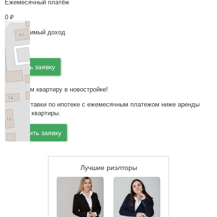
Ежемесячный платёж
0
₽
Необходимый доход
0
₽
Подать заявку
Подберем квартиру в новостройке!
Низкие ставки по ипотеке с ежемесячным платежом ниже аренды
похожей квартиры.
Оставить заявку
Лучшие риэлторы
+
−
Leaflet
| Map data ©
OpenStreetMap
contributors,
CC-BY-SA