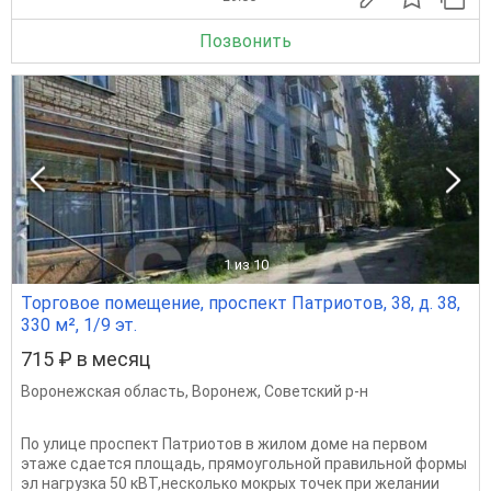
Позвонить
1
из 10
Торговое помещение, проспект Патриотов, 38, д. 38,
330 м², 1/9 эт.
715 ₽ в месяц
Воронежская область
,
Воронеж
,
Советский р-н
По улице проспект Патриотов в жилом доме на первом
этаже сдается площадь, прямоугольной правильной формы
эл нагрузка 50 кВТ,несколько мокрых точек при желании