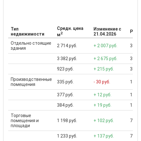
Средн. цена
Тип
Изменение с
Разб
2
недвижимости
21.04.2026
м
Отдельно стоящие
2 714 руб.
+ 2 007 руб.
34 81
здания
3 382 руб.
+ 2 675 руб.
34 81
923 руб.
+ 215 руб.
33 41
Производственные
335 руб.
- 30 руб.
180 0
помещения
377 руб.
+ 12 руб.
120 0
384 руб.
+ 19 руб.
120 0
Торговые
помещения и
1 198 руб.
+ 102 руб.
715 .
площади
1 233 руб.
+ 137 руб.
715 .