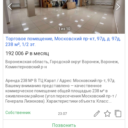
1
из 10
Торговое помещение, Московский пр-кт, 97д, д. 97д,
238 м², 1/2 эт.
192 006 ₽ в месяц
Воронежская область
,
Городской округ Воронеж
,
Воронеж
,
Коминтерновский р-н
Аренда 238 М² В ТЦ Карат / Адрес: Московский пр-т, 97д.
Вашему вниманию представлено — качественное
коммерческое помещение общей площадью 238 м² в
оживленном районе (угол пересечения Московский пр-т /
Генерала Лизюкова). Характеристики объекта: Класс:...
Собственник
23.07
Позвонить