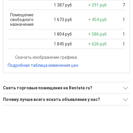
1 387 руб.
+ 291 руб.
715 .
Помещение
свободного
1 673 руб.
+ 454 руб.
12 00
назначения
1 804 руб.
+ 586 руб.
12 00
1 845 руб.
+ 626 руб.
12 00
Скачать изображение графика
Подробная таблица изменения цен
Снять торговые помещения на Restate.ru?
Ищите, как Снять торговые помещения?
Почему лучше всего искать объявления у нас?
18 актуальных и проверенных объявлений
Все объявления проверены и проходят строгую
модерацию
Воспользуйтесь нашим поиском по новостройкам, для
подбора подходящего вам варианта
Удобный поиск, есть подписка на новые объявления
'Сохраните результаты поиска и возвращайтесь к нему,
Помогаем с подбором выгодных ипотечных программ в