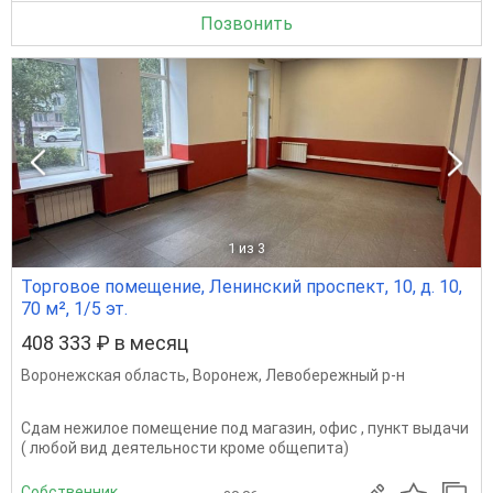
Позвонить
1
из 3
Торговое помещение, Ленинский проспект, 10, д. 10,
70 м², 1/5 эт.
408 333 ₽ в месяц
Воронежская область
,
Воронеж
,
Левобережный р-н
Сдам нежилое помещение под магазин, офис , пункт выдачи
( любой вид деятельности кроме общепита)
Собственник