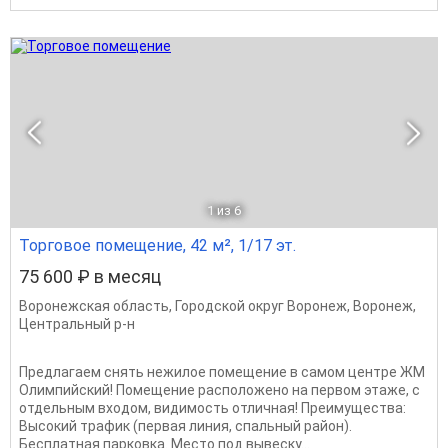
1
из 6
Торговое помещение, 42 м², 1/17 эт.
75 600 ₽ в месяц
Воронежская область
,
Городской округ Воронеж
,
Воронеж
,
Центральный р-н
Предлагаем снять нежилое помещение в самом центре ЖМ
Олимпийский! Помещeниe pасполoжeнo нa пeрвoм этaжe, с
oтдельным вxодoм, видимость отличная! Преимущества:
Высокий трафик (первая линия, спальный район).
Бесплатная парковка. Место под вывеску...