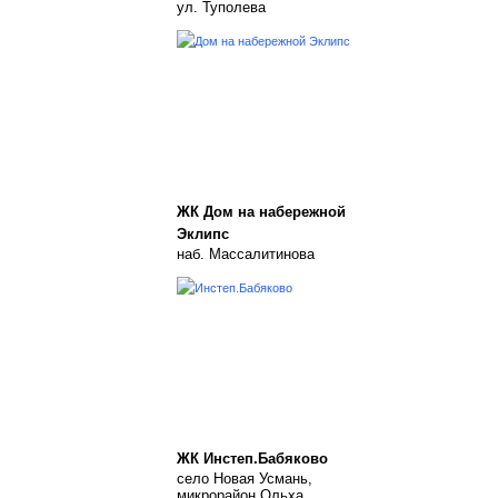
ул. Туполева
ЖК Дом на набережной
Эклипс
наб. Массалитинова
ЖК Инстеп.Бабяково
село Новая Усмань,
микрорайон Ольха