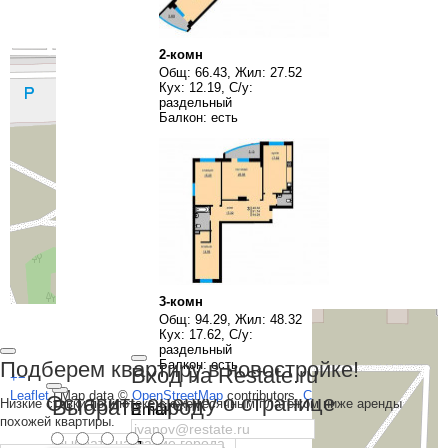
2-комн
Общ: 66.43, Жил: 27.52
Кух: 12.19, С/у:
раздельный
Балкон: есть
3-комн
Общ: 94.29, Жил: 48.32
Кух: 17.62, С/у:
раздельный
Подберем квартиру в новостройке!
Балкон: есть
Вход на Restate.ru
+
−
Leaflet
| Map data ©
OpenStreetMap
contributors,
CC-BY-SA
Оставить оценку о странице
Выбрать город
Низкие ставки по ипотеке с ежемесячным платежом ниже аренды
Email
похожей квартиры.
Пароль