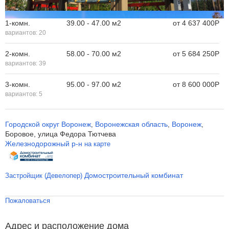
1-комн.
39.00 - 47.00 м
2
от
4 637 400
Р
вариантов:
20
2-комн.
58.00 - 70.00 м
2
от
5 684 250
Р
вариантов:
39
3-комн.
95.00 - 97.00 м
2
от
8 600 000
Р
вариантов:
5
Городской округ Воронеж
Воронежская область
Воронеж
,
,
,
Боровое, улица Федора Тютчева
Железнодорожный р-н
на карте
Домостроительный комбинат
Застройщик (Девелопер)
Пожаловаться
Адрес и расположение дома