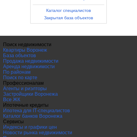
Каталог специалистов
Закрытая база объектов
Поиск недвижимости
Квартиры Воронеж
База объектов
Продажа недвижимости
Аренда недвижимости
По районам
Поиск по карте
Профессионалам
Агенты и риэлторы
Застройщики Воронежа
Все ЖК
Ипотечные кредиты
Ипотека для IT-специалистов
Каталог банков Воронежа
Сервисы
Индексы и графики цен
Новости рынка недвижимости