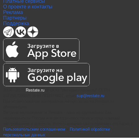
Платные сервисы
О проекте и контакты
Реклама
Партнеры
Поддержка
2004—2026
Restate.ru
® ООО "Интернет проекты" ОГРН
1147847086870 ИНН 7811574827, email
sup@restate.ru
При использовании материалов гиперссылка на Restate.ru
обязательна.
Витрина недвижимости Restate - одна из крупнейших баз
недвижимости России и агрегатор новостроек и предложений
застройщиков и агентств. Использование сайта означает согласие с
Пользовательским соглашением
и
Политикой обработки
персональных данных