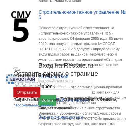
клиенты. Наша компания
Строительно-монтажное управление №
5
Общество с ограниченной ответственностью
«Строительно-монтажное управление № 5»
зарегистрировано 04 февраля 2005 года, 05 июля
2012 года получено свидетельство № СРОСП-
П-01611.1-05072012 о допуске к определенному
виду(видам) работ, выданное Некоммерческим
партнерством проектных организаций «Стандарт-
Вход на Restate.ru
Проект». Также ООО «Строительно-монтажное
Оставить оценку о странице
Выбрать город
Email
ГК Еврострой
Пароль
Группа компаний – это организационно-правовая
Москва
и
Московская область
Отправить
форма, объединяющая несколько компаний для
дальнейшего продвижения и более высоких темпом
Санкт-Петербург
и
Ленинградская область
Отправляя данную форму, вы соглашаетесь на обработку
Забыли пароль
Войти
развития, а также для повышения
персональных данных
Ещё нет аккаунта?
конкурентоспособности на рынке строительства
Воронежа и Воронежской области.Схема работы
Зарегистрироваться
ГРУППЫ КОМПАНИЙ «ЕВРОСТРОЙ» предполагает
эффективное сотрудничество, как с частными