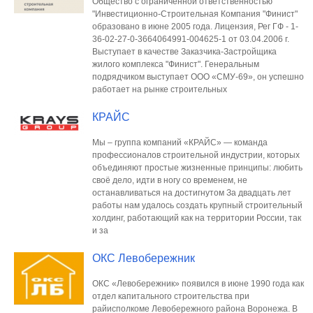
Общество с ограниченной ответственностью
"Инвестиционно-Строительная Компания "Финист"
образовано в июне 2005 года. Лицензия, Рег ГФ - 1-
36-02-27-0-3664064991-004625-1 от 03.04.2006 г.
Выступает в качестве Заказчика-Застройщика
жилого комплекса "Финист". Генеральным
подрядчиком выступает ООО «СМУ-69», он успешно
работает на рынке строительных
КРАЙС
Мы – группа компаний «КРАЙС» — команда
профессионалов строительной индустрии, которых
объединяют простые жизненные принципы: любить
своё дело, идти в ногу со временем, не
останавливаться на достигнутом За двадцать лет
работы нам удалось создать крупный строительный
холдинг, работающий как на территории России, так
и за
ОКС Левобережник
ОКС «Левобережник» появился в июне 1990 года как
отдел капитального строительства при
райисполкоме Левобережного района Воронежа. В