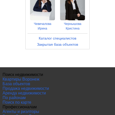
Чевичалова
Чернышова
Ирина
Кристина
Каталог специалистов
Закрытая база объектов
Поиск недвижимости
Квартиры Воронеж
База объектов
Продажа недвижимости
Аренда недвижимости
По районам
Поиск по карте
Профессионалам
Агенты и риэлторы