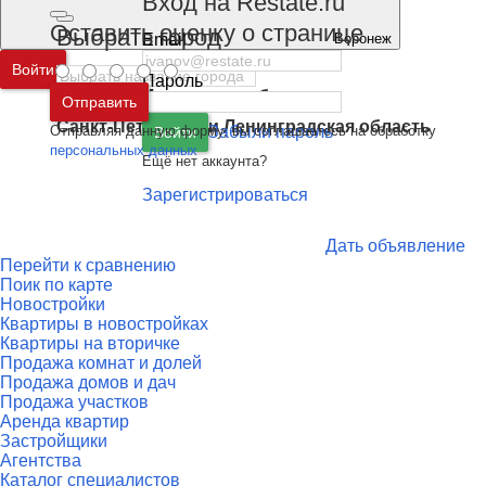
Вход на Restate.ru
Оставить оценку о странице
Выбрать город
Email
Воронеж
Войти
Пароль
Москва
и
Московская область
Отправить
Санкт-Петербург
и
Ленинградская область
Отправляя данную форму, вы соглашаетесь на обработку
Забыли пароль
Войти
персональных данных
Ещё нет аккаунта?
Зарегистрироваться
Дать объявление
Перейти к сравнению
Поик по карте
Новостройки
Квартиры в новостройках
Квартиры на вторичке
Продажа комнат и долей
Продажа домов и дач
Продажа участков
Аренда квартир
Застройщики
Агентства
Каталог специалистов