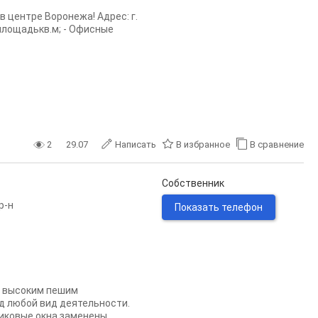
 центре Воронежа! Адрес: г.
 площадькв.м; - Офисные
2
29.07
Написать
В избранное
В сравнение
Собственник
р-н
Показать телефон
с высоким пешим
д любой вид деятельности.
иковые окна,заменены