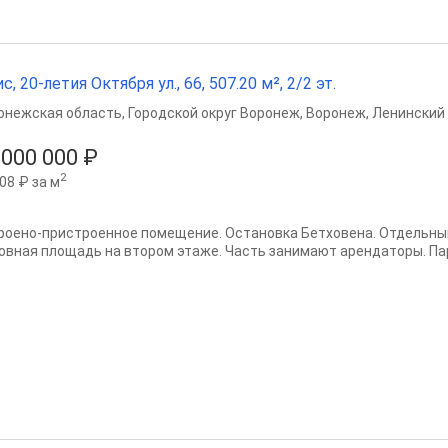
с, 20-летия Октября ул., 66, 507.20 м², 2/2 эт.
онежская область
,
Городской округ Воронеж
,
Воронеж
,
Ленинский 
 000 000 ₽
2
08 ₽ за м
роено-пристроенное помещение. Остановка Бетховена. Отдельный 
овная площадь на втором этаже. Часть занимают арендаторы. Па