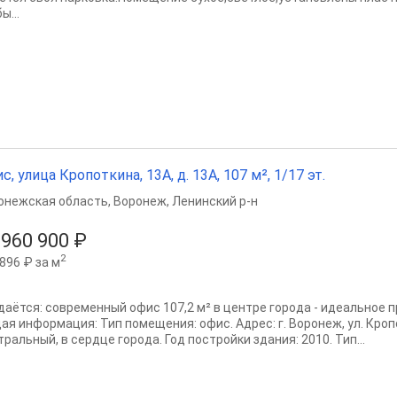
ы...
с, улица Кропоткина, 13А, д. 13А, 107 м², 1/17 эт.
онежская область
,
Воронеж
,
Ленинский р-н
 960 900 ₽
2
896 ₽ за м
даётся: современный офис 107,2 м² в центре города - идеальное 
ая информация: Тип помещения: офис. Адрес: г. Воронеж, ул. Кропо
ральный, в сердце города. Год постройки здания: 2010. Тип...