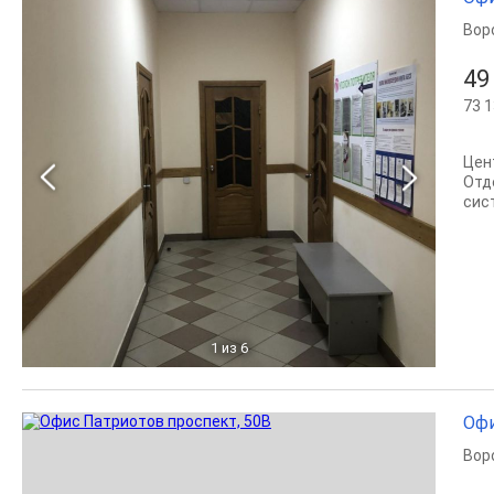
Вор
49
73 1
Цен
Отд
сис
1
из 6
Офи
Вор