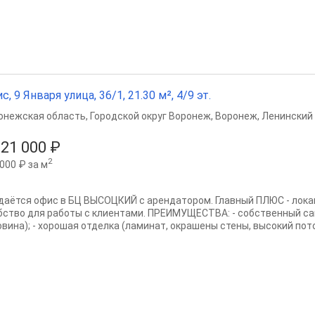
с, 9 Января улица, 36/1, 21.30 м², 4/9 эт.
онежская область
,
Городской округ Воронеж
,
Воронеж
,
Ленинский 
621 000 ₽
2
000 ₽ за м
даётся офис в БЦ ВЫСОЦКИЙ с арендатором. Главный ПЛЮС - локац
бство для работы с клиентами. ПРЕИМУЩЕСТВА: - собственный сан
вина); - хорошая отделка (ламинат, окрашены стены, высокий потол