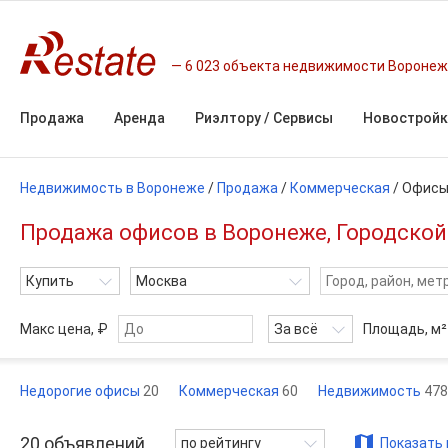
6 023 объекта недвижимости Вороне
Продажа
Аренда
Риэлтору / Сервисы
Новостройк
Недвижимость в Воронеже
/
Продажа
/
Коммерческая
/
Офис
Продажа офисов в Воронеже, Городской
Купить
Москва
Макс цена, ₽
За всё
Площадь,
м²
Недорогие офисы
20
Коммерческая
60
Недвижимость
478
20
объявлений
по рейтингу
Показать 