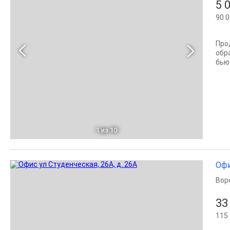
5 
90 0
Про
обр
бью
1
из 10
Офи
Вор
33
115 