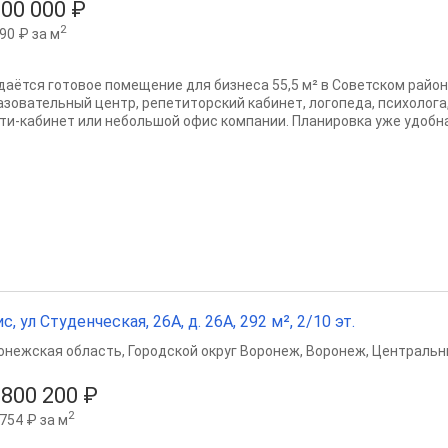
000 000 ₽
2
90 ₽ за м
даётся готовое помещение для бизнеса 55,5 м² в Советском район
азовательный центр, репетиторский кабинет, логопеда, психолога
ти‑кабинет или небольшой офис компании. Планировка уже удобна.
с, ул Студенческая, 26А, д. 26А, 292 м², 2/10 эт.
онежская область
,
Городской округ Воронеж
,
Воронеж
,
Центральн
 800 200 ₽
2
754 ₽ за м