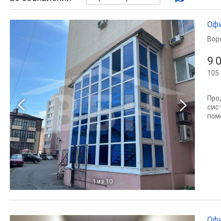
Офи
Вор
9 
105 
Про
сис
пом
1
из 10
Офи