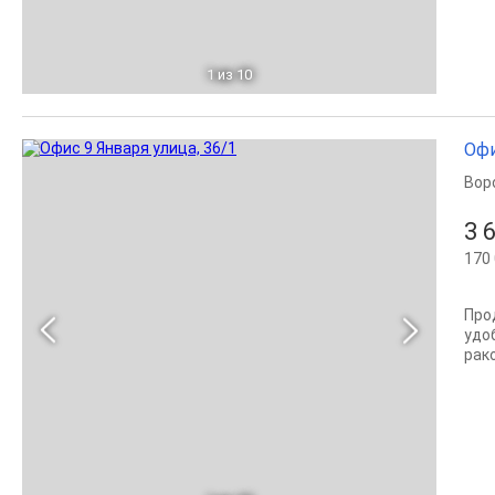
1
из 10
Офи
Вор
3 
170 
Про
удо
рако