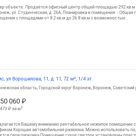
ер объекта:. Продаётся офисный центр общей площадью 292 кв.м в
онеж, ул. Студенческая, д. 26А; Планировка и помещения: - Общая
ещения с площадями от 8.2 кв.м до 26.8 кв.м с возможностью...
с, ул Ворошилова, 11, д. 11, 72 м², 1/4 эт.
онежская область
,
Городской округ Воронеж
,
Воронеж
,
Советский 
450 060 ₽
2
473 ₽ за м
длагается Вашему вниманию рентабельное нежилое помещение 
фиком.Хорошая автомобильная развязка. Можно использовать по
ется своя парковка.Помещение сухое,светлое,установлены пласт