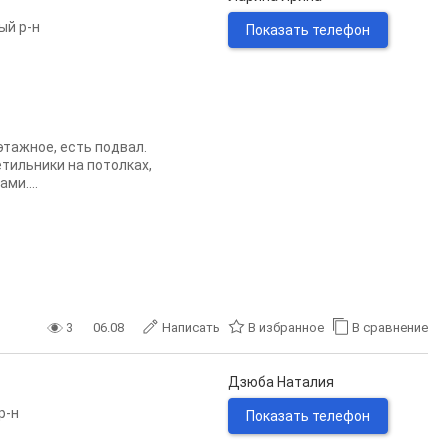
ый р-н
Показать телефон
этажное, есть подвал.
етильники на потолках,
ми....
3
06.08
Написать
В избранное
В сравнение
Дзюба Наталия
р-н
Показать телефон