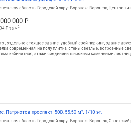
онежская область
,
Городской округ Воронеж
,
Воронеж
,
Центральн
 000 000 ₽
2
34 ₽ за м
тр , отдельно стоящее здание, удобный свой паркинг, здание двух
елка современная, на полу плитка, стены светлые, встроенные св
тема кабинетная, этажи соединены широкими каменными лестница
с, Патриотов проспект, 50В, 55.50 м², 1/10 эт.
онежская область
,
Городской округ Воронеж
,
Воронеж
,
Советский 