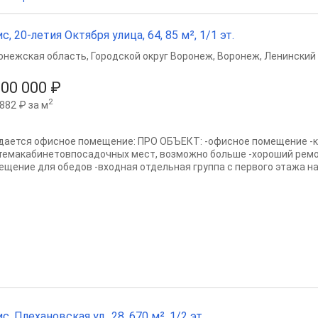
с, 20-летия Октября улица, 64, 85 м², 1/1 эт.
онежская область
,
Городской округ Воронеж
,
Воронеж
,
Ленинский 
000 000 ₽
2
882 ₽ за м
дается офисное помещение: ПРО ОБЪЕКТ: -офисное помещение -
темакабинетовпосадочных мест, возможно больше -хороший ремон
ещение для обедов -входная отдельная группа с первого этажа на 2
с, Плехановская ул., 28, 670 м², 1/2 эт.