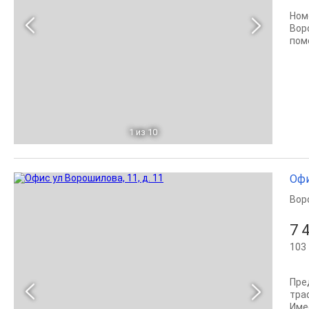
Ном
Вор
пом
1
из 10
Офи
Вор
7 
103 
Пре
тра
Име