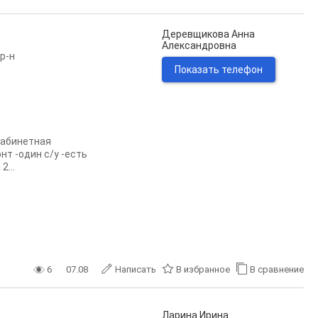
Деревщикова Анна
Александровна
р-н
Показать телефон
кабинетная
т -один с/у -есть
...
6
07.08
Написать
В избранное
В сравнение
Ларина Ирина