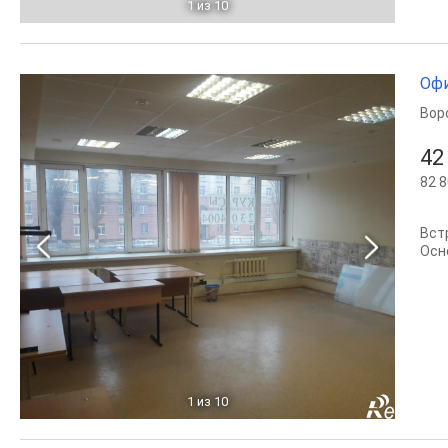
1
из 10
Офи
Вор
42
82 8
Вст
Осн
1
из 10