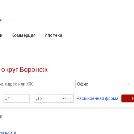
жа
и
Коммерция
Ипотека
ы
 округ Воронеж
Офис
--
Расширенная форма
8
на карте