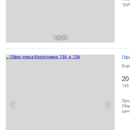
труб
1
из 10
Офи
Вор
20
195 
Про
Общ
цент