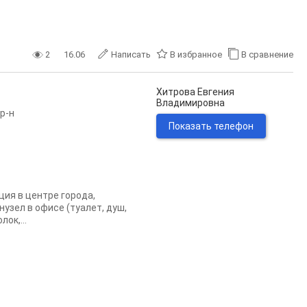
2
16.06
Написать
В избранное
В сравнение
Хитрова Евгения
Владимировна
р-н
Показать телефон
ия в центре города,
узел в офисе (туалет, душ,
ок,...