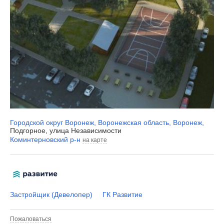
Городской округ Воронеж
,
Воронежская область
,
Воронеж
,
Подгорное, улица Независимости
Коминтерновский р-н
на карте
Застройщик (Девелопер)
ГК Развитие
Пожаловаться