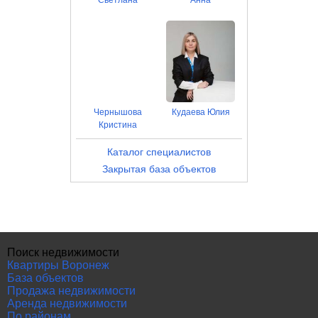
Светлана
Анна
Чернышова
Кудаева Юлия
Кристина
Каталог специалистов
Закрытая база объектов
Поиск недвижимости
Квартиры Воронеж
База объектов
Продажа недвижимости
Аренда недвижимости
По районам