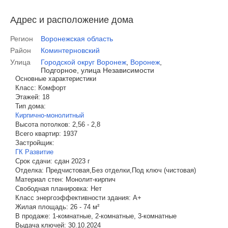
Адрес и расположение дома
Регион
Воронежская область
Район
Коминтерновский
Улица
Городской округ Воронеж
,
Воронеж
,
Подгорное, улица Независимости
Основные характеристики
Класс:
Комфорт
Этажей:
18
Тип дома:
Кирпично-монолитный
Высота потолков:
2,56 - 2,8
Всего квартир:
1937
Застройщик:
ГК Развитие
Срок сдачи:
сдан 2023 г
Отделка:
Предчистовая,Без отделки,Под ключ (чистовая)
Материал стен:
Монолит-кирпич
Свободная планировка:
Нет
Класс энергоэффективности здания:
A+
Жилая площадь:
26 - 74 м²
В продаже:
1-комнатные, 2-комнатные, 3-комнатные
Выдача ключей:
30.10.2024