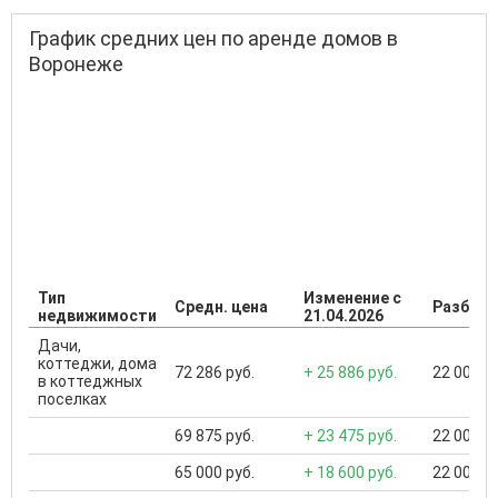
График средних цен по аренде домов в
Воронеже
Тип
Изменение с
Средн. цена
Разброс
недвижимости
21.04.2026
Дачи,
коттеджи, дома
72 286 руб.
+ 25 886 руб.
22 000 ..
в коттеджных
поселках
69 875 руб.
+ 23 475 руб.
22 000 ..
65 000 руб.
+ 18 600 руб.
22 000 ..