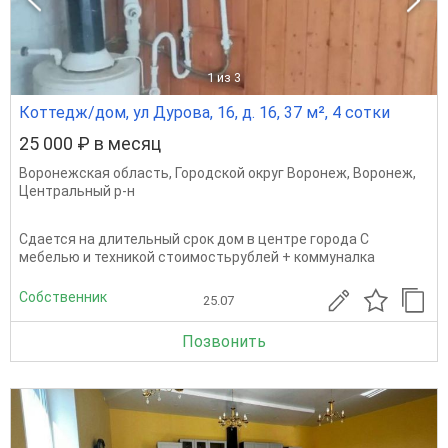
1
из 3
Коттедж/дом, ул Дурова, 16, д. 16, 37 м², 4 сотки
25 000 ₽ в месяц
Воронежская область
,
Городской округ Воронеж
,
Воронеж
,
Центральный р-н
Сдается на длительный срок дом в центре города С
мебелью и техникой стоимостьрублей + коммуналка
Собственник
25.07
Позвонить