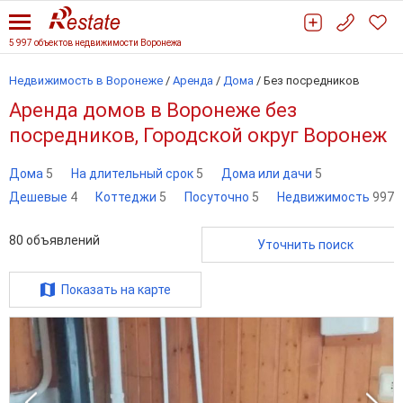
5 997 объектов недвижимости Воронежа
Недвижимость в Воронеже
/
Аренда
/
Дома
/
Без посредников
Аренда домов в Воронеже без
посредников, Городской округ Воронеж
Дома
5
На длительный срок
5
Дома или дачи
5
Дешевые
4
Коттеджи
5
Посуточно
5
Недвижимость
997
80
объявлений
Уточнить поиск
Показать на карте