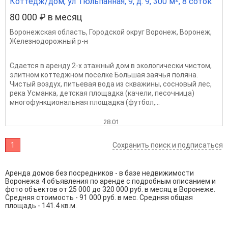
Коттедж/дом, ул Тюльпанная, 9, д. 9, 300 м², 8 соток
80 000 ₽ в месяц
Воронежская область
,
Городской округ Воронеж
,
Воронеж
,
Железнодорожный р-н
Сдается в аренду 2-х этажный дом в экологически чистом,
элитном коттеджном поселке Большая заячья поляна.
Чистый воздух, питьевая вода из скважины, сосновый лес,
река Усманка, детская площадка (качели, песочница)
многофункциональная площадка (футбол,...
28.01
1
Сохранить поиск и подписаться
Аренда домов без посредников - в базе недвижимости
Воронежа 4 объявления по аренде с подробным описанием и
фото объектов от
25 000
до
320 000
руб. в месяц в Воронеже.
Средняя стоимость - 91 000 руб. в мес. Средняя общая
площадь - 141.4 кв.м.