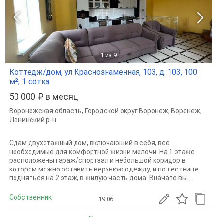
1
из 9
Коттедж/дом, ул Краснознаменная, 103, д. 103, 100
м², 1 сотка
50 000 ₽ в месяц
Воронежская область
,
Городской округ Воронеж
,
Воронеж
,
Ленинский р-н
Сдам двухэтажный дом, включающий в себя, все
необходимые для комфортной жизни мелочи. На 1 этаже
расположены гараж/спортзал и небольшой коридор в
котором можно оставить верхнюю одежду, и по лестнице
подняться на 2 этаж, в жилую часть дома. Вначале вы...
Собственник
19.06