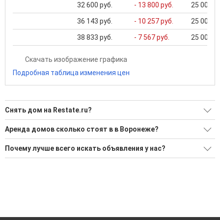
32 600 руб.
- 13 800 руб.
25 000 ..
36 143 руб.
- 10 257 руб.
25 000 ..
38 833 руб.
- 7 567 руб.
25 000 ..
Скачать изображение графика
Подробная таблица изменения цен
Снять дом на Restate.ru?
Ищите, как Снять дом?
Аренда домов сколько стоят в в Воронеже?
4 актуальных и проверенных объявления
Минимальная цена: 25 000 Р. Максимальная цена: 320 000 Р;
Почему лучше всего искать объявления у нас?
Средняя: 91 000 Р
Воспользуйтесь нашим поиском по новостройкам, для
подбора подходящего вам варианта
Все объявления проверены и проходят строгую
Средняя площадь: 141.4 кв.м.
модерацию
'Сохраните результаты поиска и возвращайтесь к нему,
когда это будет нужно'
Удобный поиск, есть подписка на новые объявления
Помогаем с подбором выгодных ипотечных программ в
банках в Воронеже