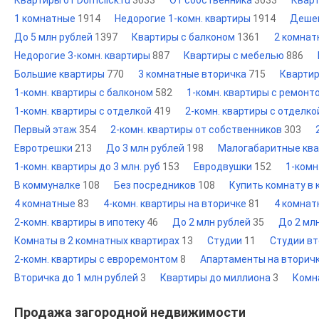
Квартиры от Domclick.ru
3633
От собственника
3633
Кварт
1 комнатные
1914
Недорогие 1-комн. квартиры
1914
Деше
До 5 млн рублей
1397
Квартиры с балконом
1361
2 комнат
Недорогие 3-комн. квартиры
887
Квартиры с мебелью
886
Большие квартиры
770
3 комнатные вторичка
715
Кварти
1-комн. квартиры с балконом
582
1-комн. квартиры с ремон
1-комн. квартиры с отделкой
419
2-комн. квартиры с отделк
Первый этаж
354
2-комн. квартиры от собственников
303
Евротрешки
213
До 3 млн рублей
198
Малогабаритные кв
1-комн. квартиры до 3 млн. руб
153
Евродвушки
152
1-комн
В коммуналке
108
Без посредников
108
Купить комнату в
4 комнатные
83
4-комн. квартиры на вторичке
81
4 комнат
2-комн. квартиры в ипотеку
46
До 2 млн рублей
35
До 2 мл
Комнаты в 2 комнатных квартирах
13
Студии
11
Студии в
2-комн. квартиры с евроремонтом
8
Апартаменты на вторич
Вторичка до 1 млн рублей
3
Квартиры до миллиона
3
Комн
Продажа загородной недвижимости