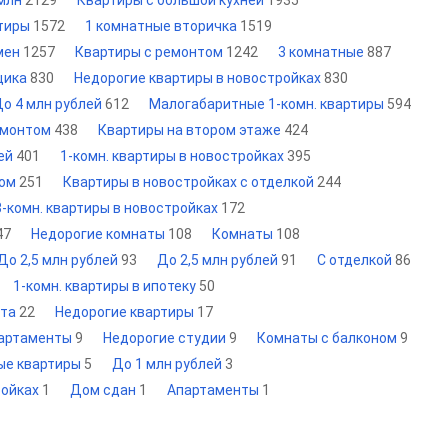
 млн
2129
Квартиры с большой кухней
1935
ртиры
1572
1 комнатные вторичка
1519
мен
1257
Квартиры с ремонтом
1242
3 комнатные
887
щика
830
Недорогие квартиры в новостройках
830
о 4 млн рублей
612
Малогабаритные 1-комн. квартиры
594
ремонтом
438
Квартиры на втором этаже
424
лей
401
1-комн. квартиры в новостройках
395
том
251
Квартиры в новостройках с отделкой
244
3-комн. квартиры в новостройках
172
47
Недорогие комнаты
108
Комнаты
108
До 2,5 млн рублей
93
До 2,5 млн рублей
91
С отделкой
86
1-комн. квартиры в ипотеку
50
нта
22
Недорогие квартиры
17
партаменты
9
Недорогие студии
9
Комнаты с балконом
9
ые квартиры
5
До 1 млн рублей
3
ройках
1
Дом сдан
1
Апартаменты
1