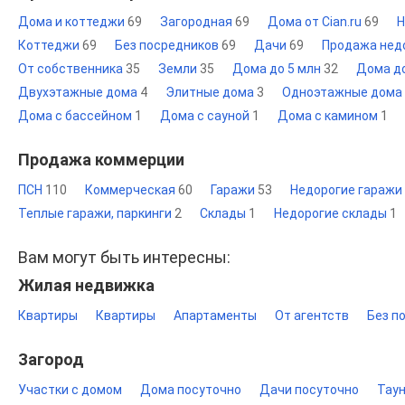
Дома и коттеджи
69
Загородная
69
Дома от Cian.ru
69
Н
Коттеджи
69
Без посредников
69
Дачи
69
Продажа нед
От собственника
35
Земли
35
Дома до 5 млн
32
Дома д
Двухэтажные дома
4
Элитные дома
3
Одноэтажные дома
Дома с бассейном
1
Дома с сауной
1
Дома с камином
1
Продажа коммерции
ПСН
110
Коммерческая
60
Гаражи
53
Недорогие гаражи
Теплые гаражи, паркинги
2
Склады
1
Недорогие склады
1
Вам могут быть интересны:
Жилая недвижка
Квартиры
Квартиры
Апартаменты
От агентств
Без п
Загород
Участки с домом
Дома посуточно
Дачи посуточно
Тау