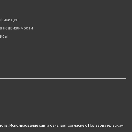
афики цен
ка недвижимости
висы
тств. Использование сайта означает согласие с
Пользовательским