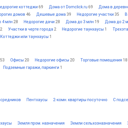
едорогие коттеджи
69
Дома от Domclick.ru
69
Дома в дерев
орогих домов
46
Дешевые дома
39
Недорогие участки
35
В
о 4 млн
28
Недорогие дачи
28
Дома до 3 млн
19
Дома до 2 
2
Участки в черте города
2
Недорогие таунхаусы
1
Трехэт
Коттеджи или таунхаусы
1
53
Офисы
20
Недорогие офисы
20
Торговые помещения
18
Подземные гаражи, паркинги
1
осредников
Пентхаусы
2-комн. квартиры посуточно
С подс
нхаусы
Земля пром. назначения
Земли сельхозназначения