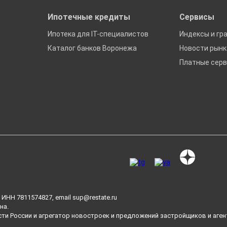
Ипотечные кредиты
Сервисы
Ипотека для IT-специалистов
Индексы и гр
Каталог банков Воронежа
Новости рын
Платные сер
ИНН 7811574827, email
sup@restate.ru
на.
сти России и агрегатор новостроек и предложений застройщиков и аген