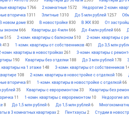
иры от Avito.ru
3633
Квартиры до 50 кв.м
2365
Квартиры до 6
вые квартиры
1766
2 комнатные
1572
Недорогие 2-комн. ква
ные вторичка
1311
Элитные
1310
До 5 млн рублей
1257
Об
В новом доме
830
В новостройке
830
В ЖК
830
От застрой
ры эконом
666
Квартиры до 4 млн
666
До 4 млн рублей
666
Д
том
515
2-комн. квартиры с балконом
510
2-комн. квартиры с 
ой
413
1-комн. квартиры от собственников
401
До 3,5 млн руб
2-комн. квартиры в новостройках
261
3-комн. квартиры с ремон
артиры
190
Квартиры без отделки
188
До 3 млн рублей
178
. квартиры на 1 этаже
148
3-комн. квартиры от собственников
1
 квартире
108
2-комн. квартиры в новостройке с отделкой
106
ные вторичка
81
1-комн. квартиры в новостройке с отделкой
66
н рублей
35
Квартиры с евроремонтом
33
Квартиры без ремо
торичка
11
1-комн. квартиры с евроремонтом
10
Недорогие а
ке
8
До 1,5 млн рублей
6
До 1,5 млн рублей
6
Многокомнатн
аты в 3 комнатных квартирах
2
Пентхаусы
2
Студии в новост