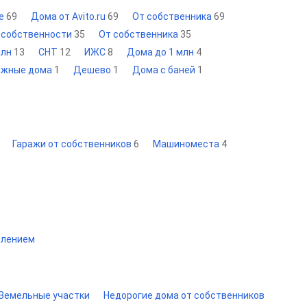
не
69
Дома от Avito.ru
69
От собственника
69
 собственности
35
От собственника
35
млн
13
СНТ
12
ИЖС
8
Дома до 1 млн
4
ажные дома
1
Дешево
1
Дома с баней
1
Гаражи от собственников
6
Машиноместа
4
елением
Земельные участки
Недорогие дома от собственников