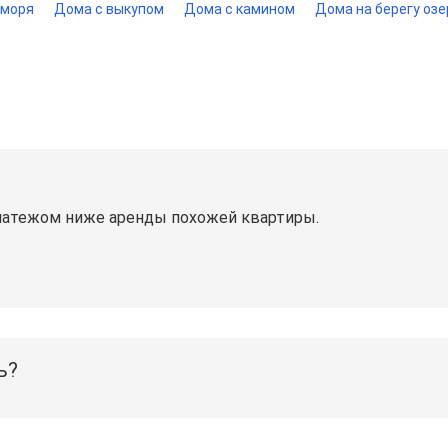
 моря
Дома с выкупом
Дома с камином
Дома на берегу озе
латежом ниже аренды похожей квартиры.
ь?