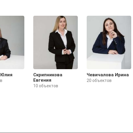
 Юлия
Скрипникова
Чевичалова Ирина
Евгения
ов
20 объектов
10 объектов