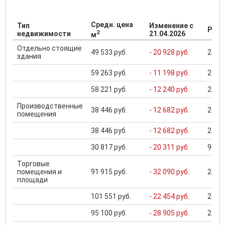
Средн. цена
Тип
Изменение с
Разб
2
недвижимости
21.04.2026
м
Отдельно стоящие
49 533 руб.
- 20 928 руб.
25 60
здания
59 263 руб.
- 11 198 руб.
25 60
58 221 руб.
- 12 240 руб.
25 60
Производственные
38 446 руб.
- 12 682 руб.
2 600
помещения
38 446 руб.
- 12 682 руб.
2 600
30 817 руб.
- 20 311 руб.
90 00
Торговые
помещения и
91 915 руб.
- 32 090 руб.
270 0
площади
101 551 руб.
- 22 454 руб.
270 0
95 100 руб.
- 28 905 руб.
270 0