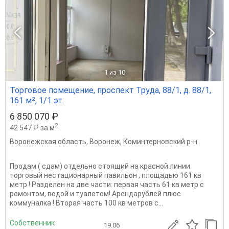
1
из 10
Торговое помещение, проспект Труда, 88/1, д. 88/1,
161 м², 1/1 эт.
6 850 070 ₽
2
42 547 ₽ за м
Воронежская область
,
Воронеж
,
Коминтерновский р-н
Продам ( сдам) отдельно стоящий на красной линии
торговый нестационарный павильон , площадью 161 кв
метр ! Разделен на две части: первая часть 61 кв метр с
ремонтом, водой и туалетом! Арендарублей плюс
коммуналка ! Вторая часть 100 кв метров с...
Собственник
19.06