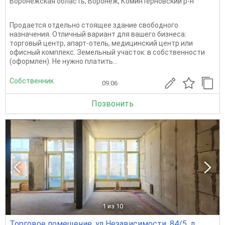
Воронежская область
,
Воронеж
,
Коминтерновский р-н
Продается отдельно стоящее здание свободного
назначения. Отличный вариант для вашего бизнеса:
торговый центр, апарт-отель, медицинский центр или
офисный комплекс. Земельный участок: в собственности
(оформлен). Не нужно платить...
Собственник
09.06
Позвонить
1
из 10
Торговое помещение, ул Независимости, 84/5, д.