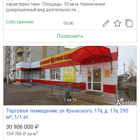
характеристики : Площадь: 10 кв.м. Назначение
(разрешенный вид деятельности:...
Собственник
05.06
Позвонить
1
из 10
Торговое помещение, ул Урывского, 17а, д. 17а, 295
м², 1/1 эт.
30 906 000 ₽
2
104 766 ₽ за м