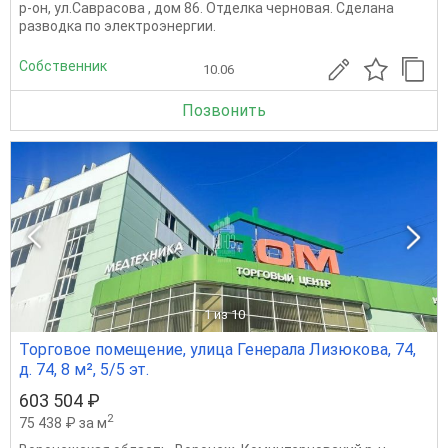
р-он, ул.Саврасова , дом 86. Отделка черновая. Сделана
разводка по электроэнергии.
Собственник
10.06
Позвонить
1
из 10
Торговое помещение, улица Генерала Лизюкова, 74,
д. 74, 8 м², 5/5 эт.
603 504 ₽
2
75 438 ₽ за м