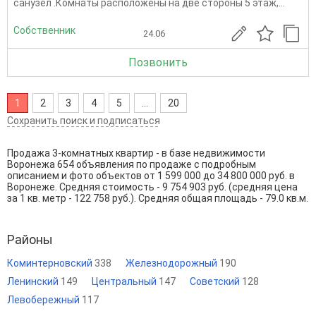
санузел .Комнаты расположены на две стороны 5 этаж,...
Собственник
24.06
Позвонить
1
2
3
4
5
...
20
Сохранить поиск и подписаться
Продажа 3-комнатных квартир - в базе недвижимости
Воронежа 654 объявления по продаже с подробным
описанием и фото объектов от
1 599 000
до
34 800 000
руб. в
Воронеже. Средняя стоимость - 9 754 903 руб. (средняя цена
за 1 кв. метр - 122 758 руб.). Средняя общая площадь - 79.0 кв.м.
Районы
Коминтерновский
338
Железнодорожный
190
Ленинский
149
Центральный
147
Советский
128
Левобережный
117