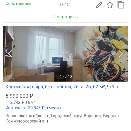
Собственник
16.07
Позвонить
1
из 10
3-комн квартира, б-р Победы, 26, д. 26, 62 м², 9/9 эт.
6 990 000 ₽
2
112 742 ₽ за м
Ипотека от 30 845 ₽ в месяц
Воронежская область
,
Городской округ Воронеж
,
Воронеж
,
Коминтерновский р-н