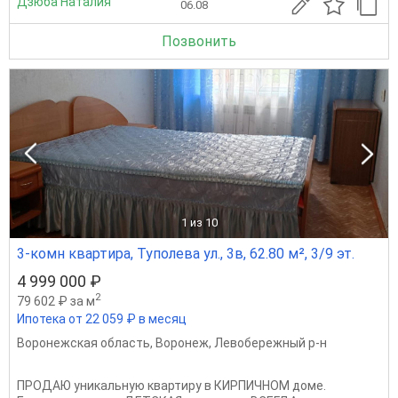
Дзюба Наталия
06.08
Позвонить
1
из 10
3-комн квартира, Туполева ул., 3в, 62.80 м², 3/9 эт.
4 999 000 ₽
2
79 602 ₽ за м
Ипотека от 22 059 ₽ в месяц
Воронежская область
,
Воронеж
,
Левобережный р-н
ПРОДАЮ уникальную квартиру в КИРПИЧНОМ доме.