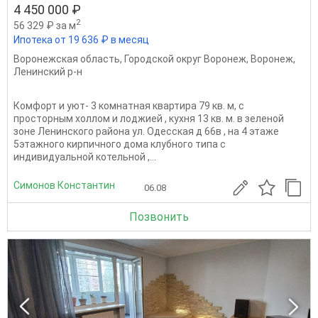
4 450 000 ₽
2
56 329 ₽ за м
Ипотека от 19 636 ₽ в месяц
Воронежская область
,
Городской округ Воронеж
,
Воронеж
,
Ленинский р-н
Комфорт и уют- 3 комнатная квартира 79 кв. м, с
просторным холлом и лоджией , кухня 13 кв. м. в зеленой
зоне Ленинского района ул. Одесская д 66в , на 4 этаже
5этажного кирпичного дома клубного типа с
индивидуальной котельной ,...
Симонов Константин
06.08
Позвонить