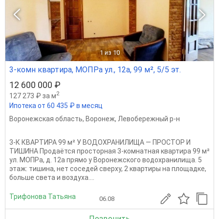
1
из 10
3-комн квартира, МОПРа ул., 12а, 99 м², 5/5 эт.
12 600 000 ₽
2
127 273 ₽ за м
Ипотека от 60 435 ₽ в месяц
Воронежская область
,
Воронеж
,
Левобережный р-н
3-К КВАРТИРА 99 м² У ВОДОХРАНИЛИЩА — ПРОСТОР И
ТИШИНА Продаётся просторная 3-комнатная квартира 99 м²
ул. МОПРа, д. 12а прямо у Воронежского водохранилища. 5
этаж: тишина, нет соседей сверху, 2 квартиры на площадке,
больше света и воздуха....
Трифонова Татьяна
06.08
Позвонить