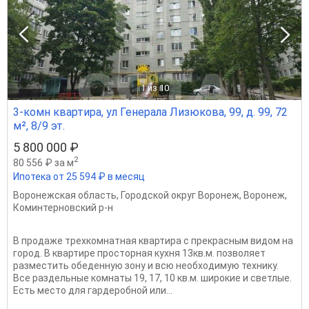
1
из 10
3-комн квартира, ул Генерала Лизюкова, 99, д. 99, 72
м², 8/9 эт.
5 800 000 ₽
2
80 556 ₽ за м
Ипотека от 25 594 ₽ в месяц
Воронежская область
,
Городской округ Воронеж
,
Воронеж
,
Коминтерновский р-н
В продаже трехкомнатная квартира с прекрасным видом на
город. В квартире просторная кухня 13кв.м. позволяет
разместить обеденную зону и всю необходимую технику.
Все раздельные комнаты 19, 17, 10 кв.м. широкие и светлые.
Есть место для гардеробной или...