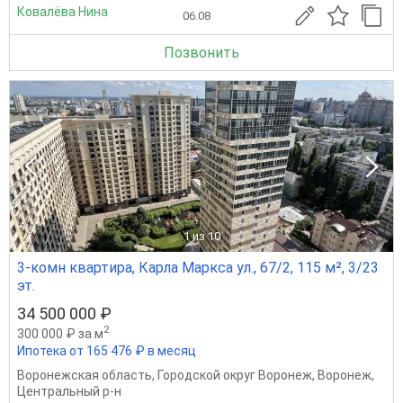
Ковалёва Нина
06.08
Позвонить
1
из 10
3-комн квартира, Карла Маркса ул., 67/2, 115 м², 3/23
эт.
34 500 000 ₽
2
300 000 ₽ за м
Ипотека от 165 476 ₽ в месяц
Воронежская область
,
Городской округ Воронеж
,
Воронеж
,
Центральный р-н