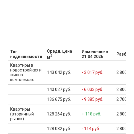
Средн. цена
Тип
Изменение с
Разброс
2
недвижимости
21.04.2026
м
Квартиры в
новостройках и
143 042 руб.
- 3 017 руб.
2 800 000
жилых
комплексах
140 027 руб.
- 6 033 руб.
2 800 000
136 675 руб.
- 9 385 руб.
2 700 000
Квартиры
(вторичный
128 264 руб.
+ 118 руб.
2 800 000
рынок)
128 032 руб.
- 114 руб.
2 800 000