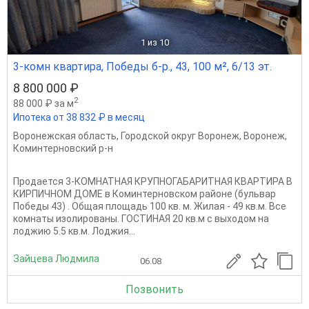
1
из 10
3-комн квартира, Победы б-р., 43, 100 м², 6/13 эт.
8 800 000 ₽
2
88 000 ₽ за м
Ипотека от 38 832 ₽ в месяц
Воронежская область
,
Городской округ Воронеж
,
Воронеж
,
Коминтерновский р-н
Продается 3-КОМНАТНАЯ КРУПНОГАБАРИТНАЯ КВАРТИРА В
КИРПИЧНОМ ДОМЕ в Коминтерновском районе (бульвар
Победы 43) . Общая площадь 100 кв. м. Жилая - 49 кв.м. Все
комнаты изолированы. ГОСТИНАЯ 20 кв.м с выходом на
лоджию 5.5 кв.м. Лоджия...
Зайцева Людмила
06.08
Позвонить