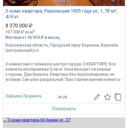
1
из 10
3-комн квартира, Революции 1905 года ул., 1, 78 м²,
4/4 эт.
8 370 000 ₽
2
107 308 ₽ за м
Ипотека от 36 934 ₽ в месяц
Воронежская область
,
Городской округ Воронеж
,
Воронеж
,
Центральный р-н
3-комнатная сталинка в центре города. О КВАРТИРЕ: Все
комнаты изолированы.5) кв.м. Окна выходят на разные
стороны. Два балкона. Квартира без перепланировок, не
угловая. Сан.узел раздельный. Просторная ванная комната -
...
Зайцева Людмила
06.08
Позвонить