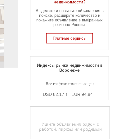
недвижимости?
Выделите и повысьте объявления в
поиске, расширьте количество и
покажите объявление в выбранных
регионах России.
Платные сервисы
Индексы рынка недвижимости в
Воронеже
Все графики изменения цен
USD 82.17 ↑ EUR 94.84 ↑
Карта недвижимости
Воронежа
Ищите объявления рядом с
работой, парком или родными
Найти на карте