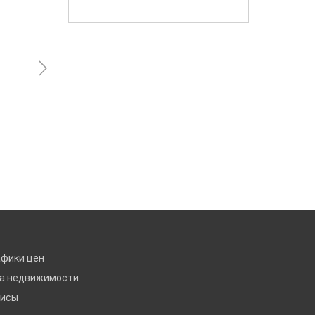
С
афики цен
ка недвижимости
висы