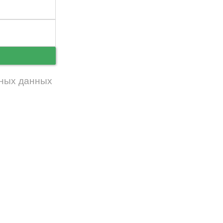
ь
ных данных