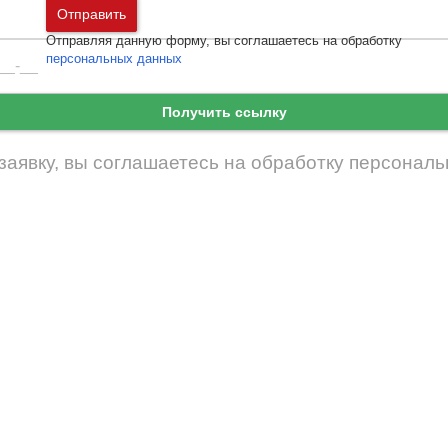
Москва
и
Московская область
Отправить
Санкт-Петербург
и
Ленинградская област
Отправляя данную форму, вы соглашаетесь на обработку
Забыли пароль
Войти
персональных данных
Ещё нет аккаунта?
Зарегистрироваться
Получить ссылку
заявку, вы соглашаетесь на обработку
персональ