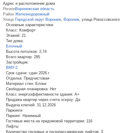
Адрес и расположение дома
Регион
Воронежская область
Район
Железнодорожный
Улица
Городской округ Воронеж
,
Воронеж
,
улица Рокоссовского
Основные характеристики
Класс:
Комфорт
Этажей:
21
Тип дома:
Блочный
Высота потолков:
2,74
Всего квартир:
285
Застройщик:
ВМУ-2
Срок сдачи:
сдан 2026 г
Отделка:
Предчистовая
Материал стен:
Блоки
Свободная планировка:
Нет
Класс энергоэффективности здания:
A+
Продажа квартир через счета эскроу:
Да
Выдача ключей:
31.12.2026
Паркинги
Паркинг:
Наземный
Гостевые места на придомовой территории:
116
Лифты
Количество грузовых и грузопассажирских лифтов:
3