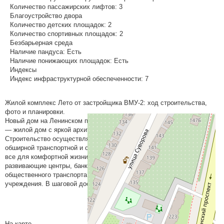
Количество пассажирских лифтов:
3
Благоустройство двора
Количество детских площадок:
2
Количество спортивных площадок:
2
Безбарьерная среда
Наличие пандуса:
Есть
Наличие понижающих площадок:
Есть
Индексы
Индекс инфраструктурной обеспеченности:
7
Жилой комплекс Лето от застройщика ВМУ-2: ход строительства,
фото и планировки.
Новый дом на Ленинском проспекте! Поз.3 по ул.Рокоссовского, 47
— жилой дом с яркой архитектурой рядом с ТРЦ «Максимир»!
Строительство осуществляется в развитом районе, обеспеченном
обширной транспортной и социальной инфраструктурой. Здесь есть
все для комфортной жизни: магазины, школы, детсады и
развивающие центры, банки, почта, парикмахерские, остановки
общественного транспорта, медицинские, развлекательные
учреждения. В шаговой доступности — торговый центр «Максимир».
На карте