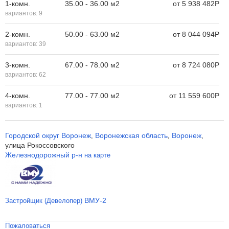
1-комн.
35.00 - 36.00 м
2
от
5 938 482
Р
вариантов:
9
2-комн.
50.00 - 63.00 м
2
от
8 044 094
Р
вариантов:
39
3-комн.
67.00 - 78.00 м
2
от
8 724 080
Р
вариантов:
62
4-комн.
77.00 - 77.00 м
2
от
11 559 600
Р
вариантов:
1
Городской округ Воронеж
Воронежская область
Воронеж
,
,
,
улица Рокоссовского
Железнодорожный р-н
на карте
ВМУ-2
Застройщик (Девелопер)
Пожаловаться